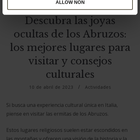
ALLOW NON
Descubra las joyas
ocultas de los Abruzos:
los mejores lugares para
visitar y consejos
culturales
10 de abril de 2023
Actividades
Si busca una experiencia cultural única en Italia,
piense en visitar las ermitas de los Abruzos.
Estos lugares religiosos suelen estar escondidos en
las montañas y ofrecen una visión de la historia y la