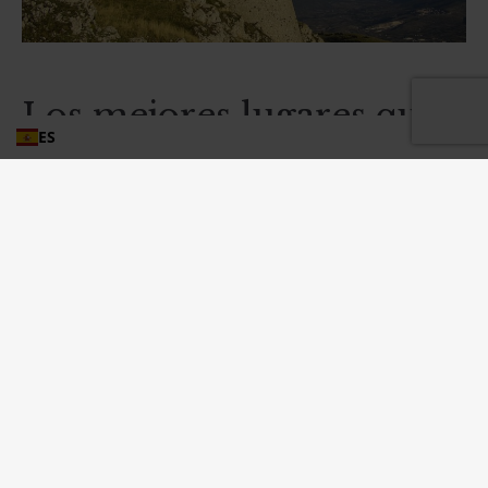
Los mejores lugares que
ES
visitar en Abruzos
Cuando visite los Abruzos, hay varios lugares de visita
obligada que debe incluir en su itinerario. Uno de los
destinos más populares es la ciudad de Scanno,
conocida por su hermoso lago y su arquitectura
tradicional. Aquí podrá pasear por las estrechas calles
y admirar las coloridas fachadas de las casas.
Otro destino destacado es la ciudad de Sulmona,
famosa por sus deliciosos confetis, o almendras