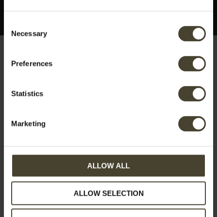
Consent
Necessary
Selection
Preferences
Etiquetas:
authentic
Statistics
Marketing
ALLOW ALL
ALLOW SELECTION