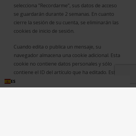
selecciona "Recordarme", sus datos de acceso
se guardarán durante 2 semanas. En cuanto
cierre la sesión de su cuenta, se eliminarán las
cookies de inicio de sesión.
Cuando edita o publica un mensaje, su
navegador almacena una cookie adicional. Esta
cookie no contiene datos personales y sólo
contiene el ID del artículo que ha editado. Esta
cookie caduca al cabo de un día.
ES
Contenido incrustado
de otros sitios
Los mensajes de este sitio pueden contener