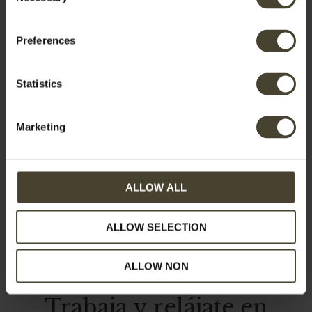
Selection
Preferences
Etiquetas:
Aire libre
Statistics
Marketing
ALLOW ALL
ALLOW SELECTION
ALLOW NON
Trabaja y relájate en