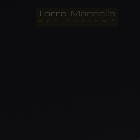
Salta
al
Agriturismo Torre Mannella A
contenuto