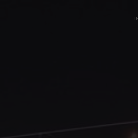
bruzzo Italia
I