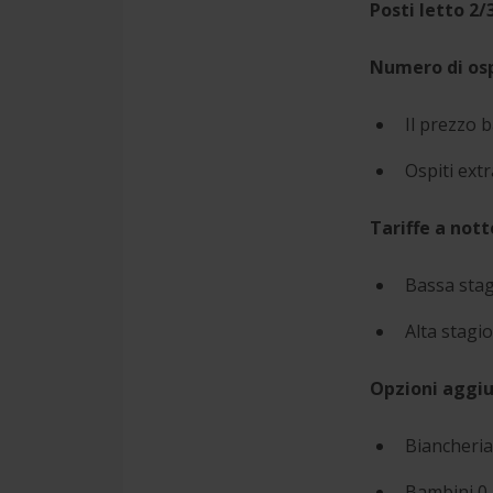
Posti letto 2/
Numero di osp
Il prezzo b
Ospiti extr
Tariffe a nott
Bassa stag
Alta stagi
Opzioni aggiu
Biancheria
Bambini 0-