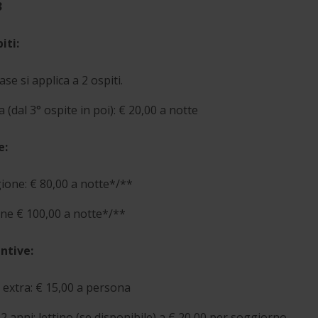
3
iti:
ase si applica a 2 ospiti.
a (dal 3° ospite in poi): € 20,00 a notte
e:
ione: € 80,00 a notte*/**
one € 100,00 a notte*/**
ntive:
 extra: € 15,00 a persona
2 anni: lettino (se disponibile) a € 20,00 per soggiorno