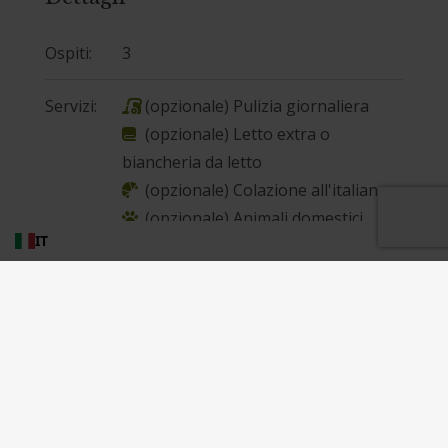
Ospiti:
3
Servizi:
(opzionale) Pulizia giornaliera
,
(opzionale) Letto extra o
,
biancheria da letto
(opzionale) Colazione all'italiana
,
(opzionale) Animali domestici
,
IT
(opzionale) Pacchetto di
,
benvenuto
Aria condizionata
,
Parcheggio gratuito
,
WiFi gratuito
,
Asciugacapelli
,
Piscina
,
Lavatrice