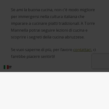
Se ami la buona cucina, non c'è modo migliore
per immergersi nella cultura italiana che
imparare a cucinare piatti tradizionali. A Torre
Mannella potrai seguire lezioni di cucina e
scoprire i segreti della cucina abruzzese.
Se vuoi saperne di più, per favore
contattaci
, ci
farebbe piacere sentirti!
IT
APPARTAMENTI
EVENTI E OPZIONI EXTRA
CHI SIAMO