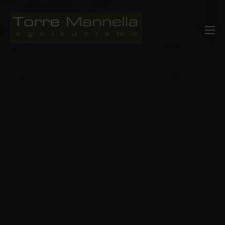
Salta
al
Agriturismo Torre Mannella Abruzzo
Italia
contenuto