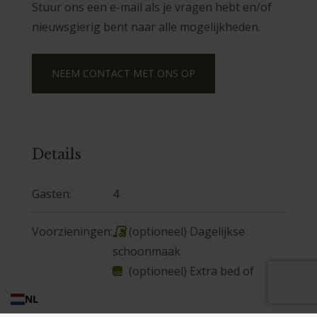
Stuur ons een e-mail als je vragen hebt en/of
nieuwsgierig bent naar alle mogelijkheden.
NEEM CONTACT MET ONS OP
Details
Gasten:
4
Voorzieningen:
(optioneel) Dagelijkse
,
schoonmaak
(optioneel) Extra bed of
,
beddengoed
NL
(optioneel) Italiaans ontbijt
,