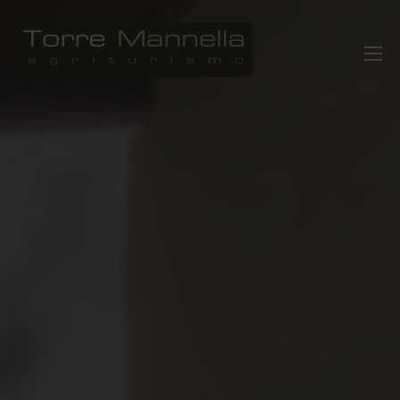
Overslaan
naar
Agriturismo Torre Mannella Abruzzo
Italië
inhoud